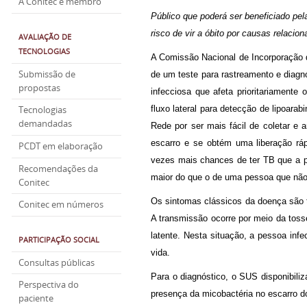
A Conitec é membro
Público que poderá ser beneficiado pel
risco de vir a óbito por causas relac
AVALIAÇÃO DE
TECNOLOGIAS
A Comissão Nacional de Incorporação 
Submissão de
de um teste para rastreamento e diag
propostas
infecciosa que afeta prioritariament
fluxo lateral para detecção de lipoar
Tecnologias
demandadas
Rede por ser mais fácil de coletar e
escarro e se obtém uma liberação ráp
PCDT em elaboração
vezes mais chances de ter TB que a po
Recomendações da
maior do que o de uma pessoa que não
Conitec
Os sintomas clássicos da doença são t
Conitec em números
A transmissão ocorre por meio da toss
latente. Nesta situação, a pessoa in
PARTICIPAÇÃO SOCIAL
vida.
Consultas públicas
Para o diagnóstico, o SUS disponibiliz
Perspectiva do
presença da micobactéria no escarro d
paciente