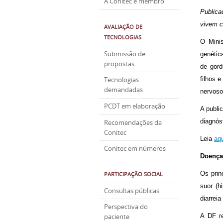
A Conitec é membro
Publica
vivem c
AVALIAÇÃO DE
TECNOLOGIAS
O Minis
Submissão de
genétic
propostas
de gord
filhos 
Tecnologias
demandadas
nervoso,
PCDT em elaboração
A publi
diagnós
Recomendações da
Conitec
Leia
aqu
Conitec em números
Doença
Os prin
PARTICIPAÇÃO SOCIAL
suor (h
Consultas públicas
diarreia
Perspectiva do
A DF r
paciente