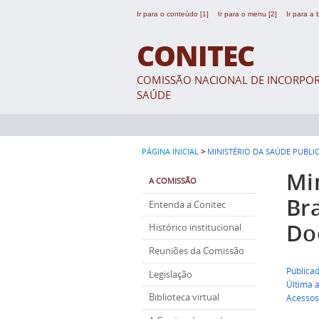
Ir para o conteúdo [1]
Ir para o menu [2]
Ir para a
CONITEC
COMISSÃO NACIONAL DE INCORPOR
SAÚDE
>
PÁGINA INICIAL
MINISTÉRIO DA SAÚDE PUBLI
Mi
A COMISSÃO
Br
Entenda a Conitec
Do
Histórico institucional
Reuniões da Comissão
Publica
Legislação
Última 
Biblioteca virtual
Acessos