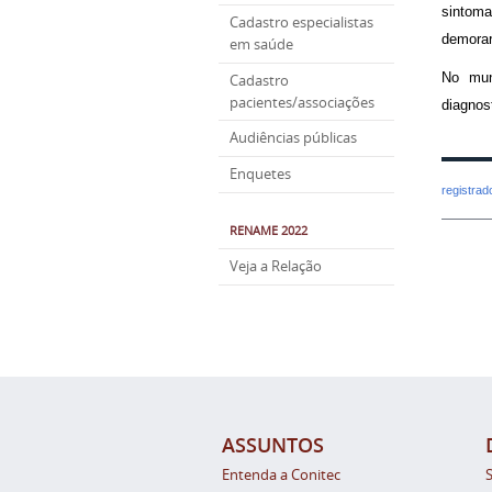
sintoma
Cadastro especialistas
demorar
em saúde
No mun
Cadastro
pacientes/associações
diagnos
Audiências públicas
Enquetes
registra
RENAME 2022
Veja a Relação
ASSUNTOS
Entenda a Conitec