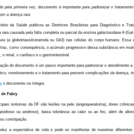
do pela primeira vez, documento é importante para padronizar o tratamento 
om a doença rara
tério da Saúde publicou as Diretrizes Brasileiras para Diagnóstico e T
a rara causada pela falta completa ou parcial da enzima galactosidase A (Ga
ura (a globotriaosilceramida ou Gb3) nas células do corpo humano. Essa c
e traz, como consequência, o acúmulo progressivo dessa substância em muit
 o renal, o cardíaco e o gastrointestinal.
cação do documento é um passo importante para padronizar o atendimento a 
tico, monitoramento e o tratamento para prevenir complicações da doença, trat
i
o documento na íntegra.
 de Fabry
cipais sintomas da DF são lesões na pele (angioqueratoma), dores crônica
ipoidrose ou anidrose), baixa tolerância ao calor ou ao frio, além de alt
 ou constipação.
eduz a expectativa de vida e pode se manifestar de maneiras diferent