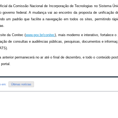
oficial da Comissão Nacional de Incorporação de Tecnologias no Sistema Únic
o governo federal. A mudança vai ao encontro da proposta de unificação dos
ndo um padrão que facilite a navegação em todos os sites, permitindo ráp
as.
site da Conitec (
www.gov.br/conitec
), mais moderno e interativo, fortalece 
gação de consultas e audiências públicas, pesquisas, documentos e informaç
ATS).
a anterior permanecerá no ar até o final de dezembro, e todo o conteúdo po
portal.
do em:
Últimas notícias