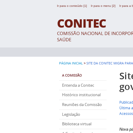
Ir para o conteúdo [1]
Ir para o menu [2]
Ir para a
CONITEC
COMISSÃO NACIONAL DE INCORPOR
SAÚDE
>
PÁGINA INICIAL
SITE DA CONITEC MIGRA PA
Sit
A COMISSÃO
go
Entenda a Conitec
Histórico institucional
Publica
Reuniões da Comissão
Última 
Acessos
Legislação
Biblioteca virtual
Nova pá