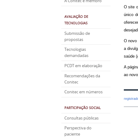
A Conitec é membro
O site 
único d
AVALIAÇÃO DE
oferece
TECNOLOGIAS
desejad
Submissão de
propostas
O novo 
a divul
Tecnologias
demandadas
saúde (
PCDT em elaboração
A págin
ao novo 
Recomendações da
Conitec
Conitec em números
registra
PARTICIPAÇÃO SOCIAL
Consultas públicas
Perspectiva do
paciente