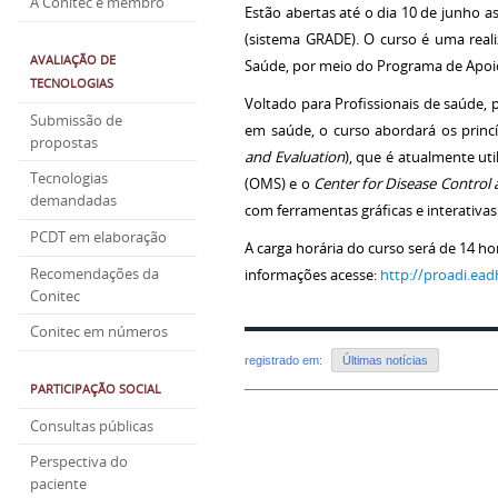
A Conitec é membro
Estão abertas até o dia 10 de junho a
(sistema GRADE). O curso é uma real
AVALIAÇÃO DE
Saúde, por meio do Programa de Apoio
TECNOLOGIAS
Voltado para Profissionais de saúde,
Submissão de
em saúde, o curso abordará os princ
propostas
and Evaluation
), que é atualmente ut
Tecnologias
(OMS) e o
Center for Disease Control
demandadas
com ferramentas gráficas e interativas
PCDT em elaboração
A carga horária do curso será de 14 ho
Recomendações da
informações acesse:
http://proadi.ea
Conitec
Conitec em números
registrado em:
Últimas notícias
PARTICIPAÇÃO SOCIAL
Consultas públicas
Perspectiva do
paciente