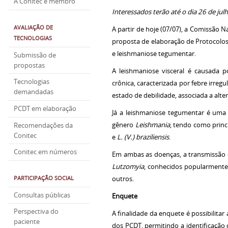
A Conitec é membro
Interessados terão até o dia 26 de jul
AVALIAÇÃO DE
A partir de hoje (07/07), a Comissão 
TECNOLOGIAS
proposta de elaboração de Protocolos C
e leishmaniose tegumentar.
Submissão de
propostas
A leishmaniose visceral é causada 
Tecnologias
crônica, caracterizada por febre irre
demandadas
estado de debilidade, associada a alt
PCDT em elaboração
Já a leishmaniose tegumentar é uma 
gênero
Leishmania
, tendo como princi
Recomendações da
Conitec
e
L. (V.) braziliensis
.
Conitec em números
Em ambas as doenças, a transmissão é
Lutzomyia
, conhecidos popularmente,
PARTICIPAÇÃO SOCIAL
outros.
Consultas públicas
Enquete
Perspectiva do
A finalidade da enquete é possibilitar
paciente
dos PCDT, permitindo a identificaçã