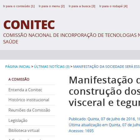
Ir para o conteúdo [1]
Ir para o menu [2]
Ir para a busca [3]
Ir para o rodapé [4]
CONITEC
COMISSÃO NACIONAL DE INCORPORAÇÃO DE TECNOLOGIAS N
SAÚDE
>
>
PÁGINA INICIAL
ÚLTIMAS NOTÍCIAS (3)
MANIFESTAÇÃO DA SOCIEDADE SERÁ ES
Manifestação d
A COMISSÃO
construção dos
Entenda a Conitec
visceral e teg
Histórico institucional
Reuniões da Comissão
Publicado: Quinta, 07 de Julho de 2016, 
Legislação
Última atualização em Quinta, 07 de Jul
Biblioteca virtual
Acessos: 1695