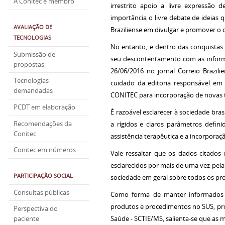
A Conitec é membro
irrestrito apoio a livre expressão 
importância o livre debate de ideia
AVALIAÇÃO DE
Braziliense em divulgar e promover o 
TECNOLOGIAS
No entanto, e dentro das conquistas
Submissão de
seu descontentamento com as informa
propostas
26/06/2016 no jornal Correio Brazili
Tecnologias
cuidado da editoria responsável em
demandadas
CONITEC para incorporação de novas 
PCDT em elaboração
É razoável esclarecer à sociedade br
Recomendações da
a rígidos e claros parâmetros defini
Conitec
assistência terapêutica e a incorpora
Conitec em números
Vale ressaltar que os dados citados
esclarecidos por mais de uma vez pela
PARTICIPAÇÃO SOCIAL
sociedade em geral sobre todos os pr
Consultas públicas
Como forma de manter informados t
produtos e procedimentos no SUS, prof
Perspectiva do
Saúde - SCTIE/MS, salienta-se que as 
paciente