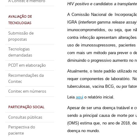
A Conitec é membro
HIV positivo e candidatos a transplan
A Comissão Nacional de Incorporaçã
AVALIAÇÃO DE
IGRA (
interferon gamma release assay
TECNOLOGIAS
imunocomprometidos, ou seja, que n
Submissão de
contra infecção apresentam alterações
propostas
uso de imunossupressores, pacientes 
Tecnologias
com mais um método para prever o dese
demandadas
diminuindo o progressivo aumento no 
PCDT em elaboração
Atualmente, o teste padrão utilizado 
Recomendações da
requer componentes de laboratório. No
Conitec
tuberculosas, vacina BCG, ou por fatore
Conitec em números
Leia
aqui
o relatório inicial.
PARTICIPAÇÃO SOCIAL
Apesar de ser uma doença tratável e c
sendo a principal causa de morte por
Consultas públicas
(OMS) estima que, no ano de 2018, de
Perspectiva do
doença no mundo.
paciente