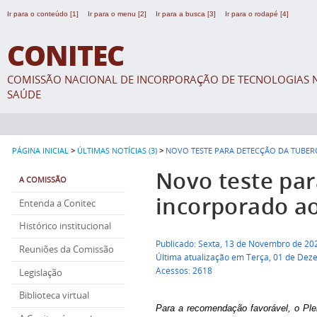
Ir para o conteúdo [1]
Ir para o menu [2]
Ir para a busca [3]
Ir para o rodapé [4]
CONITEC
COMISSÃO NACIONAL DE INCORPORAÇÃO DE TECNOLOGIAS N
SAÚDE
>
>
PÁGINA INICIAL
ÚLTIMAS NOTÍCIAS (3)
NOVO TESTE PARA DETECÇÃO DA TUBER
Novo teste par
A COMISSÃO
incorporado a
Entenda a Conitec
Histórico institucional
Publicado: Sexta, 13 de Novembro de 20
Reuniões da Comissão
Última atualização em Terça, 01 de Dez
Acessos: 2618
Legislação
Biblioteca virtual
Para a recomendação favorável, o Ple