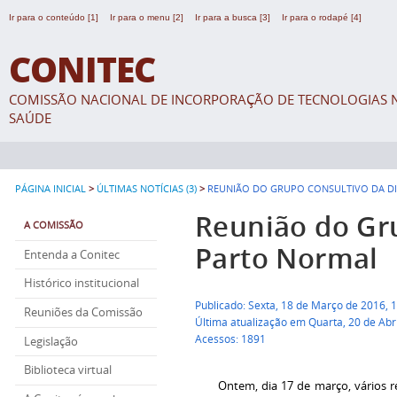
Ir para o conteúdo [1]
Ir para o menu [2]
Ir para a busca [3]
Ir para o rodapé [4]
CONITEC
COMISSÃO NACIONAL DE INCORPORAÇÃO DE TECNOLOGIAS N
SAÚDE
>
>
PÁGINA INICIAL
ÚLTIMAS NOTÍCIAS (3)
REUNIÃO DO GRUPO CONSULTIVO DA DI
Reunião do Gru
A COMISSÃO
Parto Normal
Entenda a Conitec
Histórico institucional
Publicado: Sexta, 18 de Março de 2016, 
Reuniões da Comissão
Última atualização em Quarta, 20 de Abr
Acessos: 1891
Legislação
Biblioteca virtual
Ontem, dia 17 de março, vários rep