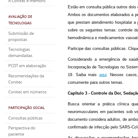
A Conitec é membro
Estão em consulta pública outros dois 
Ambos os documentos elaborados a pedi
AVALIAÇÃO DE
que prestam atendimento hospitalar a 
TECNOLOGIAS
sobre os seguintes temas: controle d
Submissão de
hemodinâmica e medicamentos vasoat
propostas
Participe das consultas públicas. Cliq
Tecnologias
demandadas
Considerando a emergência de saúde
PCDT em elaboração
Incorporação de Tecnologias no Siste
19. Saiba mais
aqui
. Nesses casos,
Recomendações da
Conitec
comumente para outros temas.
Conitec em números
Capítulo 3 - Controle da Dor, Sedaç
Busca orientar a prática clínica q
PARTICIPAÇÃO SOCIAL
neuromusculares em pacientes sob ve
Consultas públicas
documento considera adultos, de ambos
confirmado de infecção pelo SARS-CoV
Perspectiva do
paciente
As discussões e recomendações foram