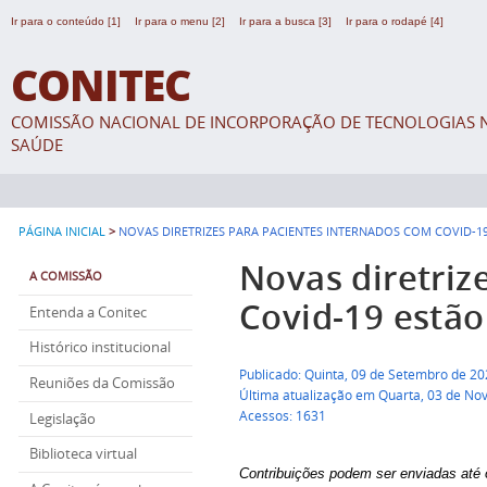
Ir para o conteúdo [1]
Ir para o menu [2]
Ir para a busca [3]
Ir para o rodapé [4]
CONITEC
COMISSÃO NACIONAL DE INCORPORAÇÃO DE TECNOLOGIAS N
SAÚDE
>
PÁGINA INICIAL
NOVAS DIRETRIZES PARA PACIENTES INTERNADOS COM COVID-1
Novas diretriz
A COMISSÃO
Covid-19 estão
Entenda a Conitec
Histórico institucional
Publicado: Quinta, 09 de Setembro de 2
Reuniões da Comissão
Última atualização em Quarta, 03 de N
Acessos: 1631
Legislação
Biblioteca virtual
Contribuições podem ser enviadas até 