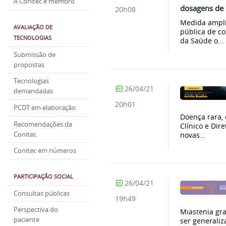
A Conitec é membro
dosagens de
20h08
Medida amplia
AVALIAÇÃO DE
pública de co
TECNOLOGIAS
da Saúde o...
Submissão de
propostas
Tecnologias
26/04/21
demandadas
20h01
PCDT em elaboração
Doença rara, 
Recomendações da
Clínico e Dire
Conitec
novas...
Conitec em números
PARTICIPAÇÃO SOCIAL
26/04/21
Consultas públicas
19h49
Perspectiva do
Miastenia gra
paciente
ser generaliz